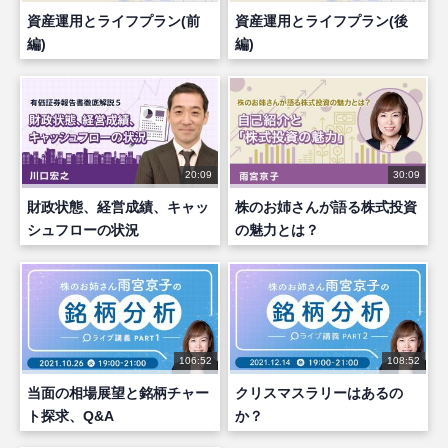
資産運用とライフプラン(前
資産運用とライフプラン(後
編)
編)
20:09
30:09
財政状態、経営成績、キャッ
株のお姉さんが語る株式投資
シュフローの状況
の魅力とは？
106:52
108:52
当面の相場展望と銘柄チャー
クリスマスラリーはあるの
ト探求、Q&A
か？