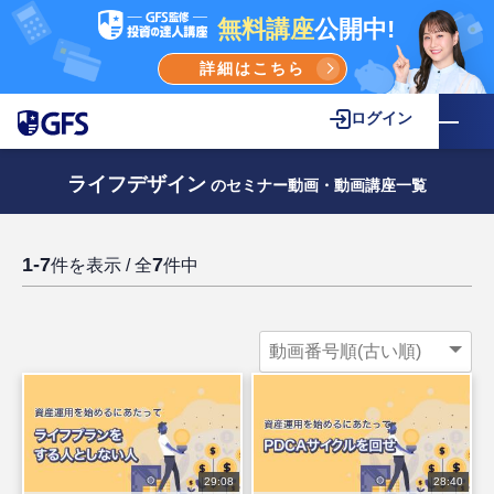
無料講座
公開中!
詳細はこちら
ログイン
ライフデザイン
のセミナー動画・動画講座一覧
1-7
7
件を表示 / 全
件中
29:08
28:40