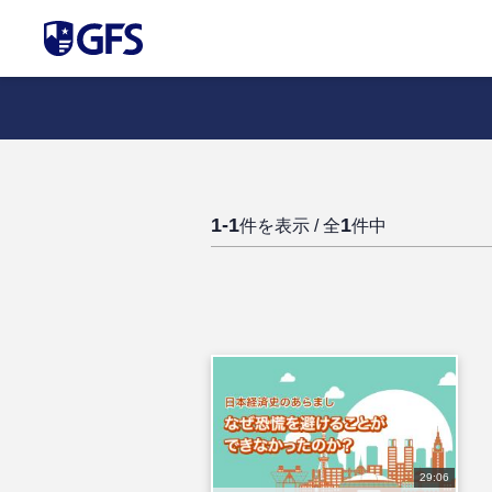
1-1
1
件を表示 / 全
件中
29:06