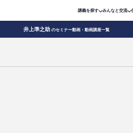
詳細は
無料講座
公開中!
講義を探す
みんなと交流
井上準之助
のセミナー動画・動画講座一覧