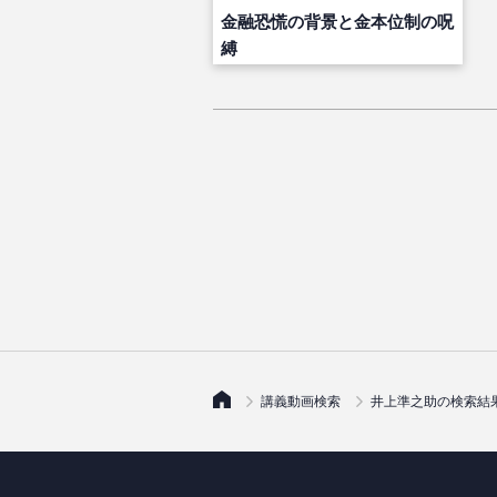
金融恐慌の背景と金本位制の呪
縛
講義動画検索
井上準之助の検索結