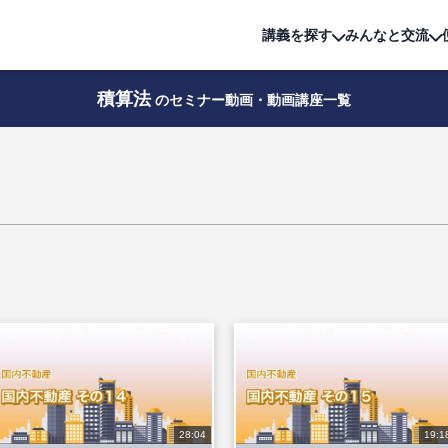
詳細は
無料講座
公開中!
講義を探す
みんなと交流
積算法
のセミナー動画・動画講座一覧
28:04
19:1