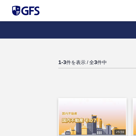
1-3
3
件を表示 / 全
件中
25:59