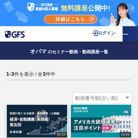
無料講座
公開中!
詳細はこちら
ログイン
オバマ
のセミナー動画・動画講座一覧
1-3
3
件を表示 / 全
件中
32:15
24:49