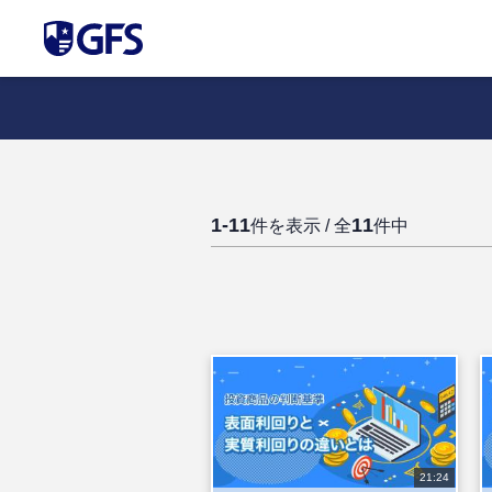
1-11
11
件を表示 / 全
件中
21:24