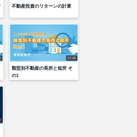
け
不動産投資のリターンの計算
3
27:39
類型別不動産の長所と短所 そ
の1
2