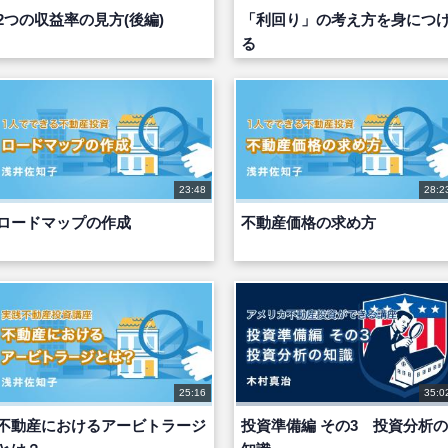
2つの収益率の見方(後編)
「利回り」の考え方を身につ
る
23:48
28:2
ロードマップの作成
不動産価格の求め方
25:16
35:0
不動産におけるアービトラージ
投資準備編 その3 投資分析の