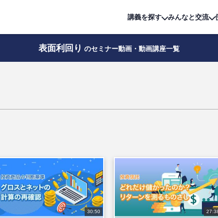
詳細は
無料講座
公開中!
講義を探す
みんなと交流
表面利回り
のセミナー動画・動画講座一覧
30:50
27:3