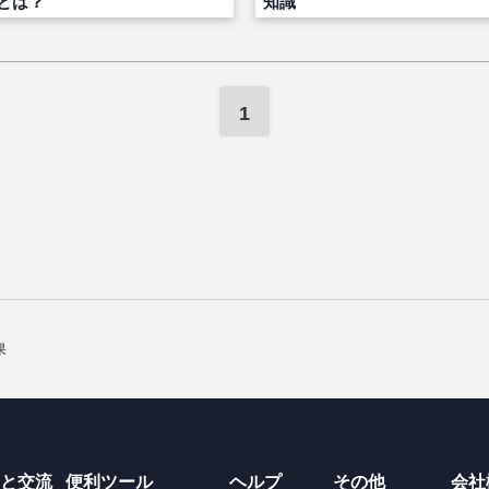
とは？
知識
1
果
と交流
便利ツール
ヘルプ
その他
会社