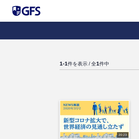
1-1
1
件を表示 / 全
件中
20:23