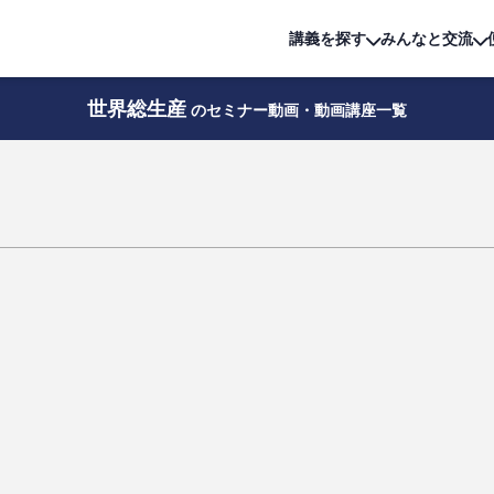
詳細は
無料講座
公開中!
講義を探す
みんなと交流
世界総生産
のセミナー動画・動画講座一覧