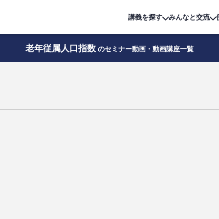
詳細は
無料講座
公開中!
講義を探す
みんなと交流
老年従属人口指数
のセミナー動画・動画講座一覧