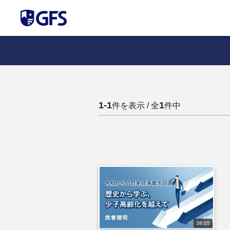
1-1
1
件を表示 / 全
件中
38:05