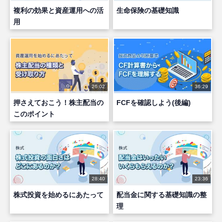
複利の効果と資産運用への活
生命保険の基礎知識
用
26:02
36:29
押さえておこう！株主配当の
FCFを確認しよう(後編)
このポイント
28:40
23:36
株式投資を始めるにあたって
配当金に関する基礎知識の整
理