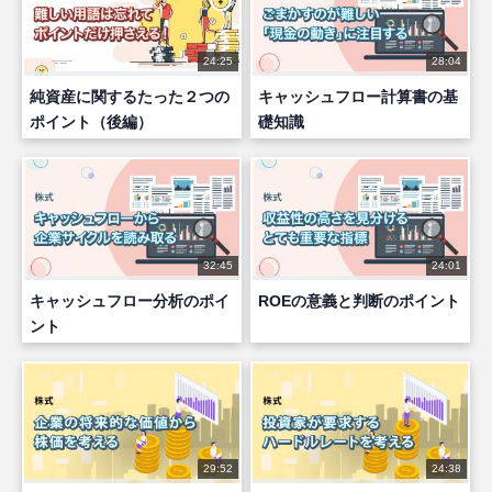
24:25
28:04
純資産に関するたった２つの
キャッシュフロー計算書の基
ポイント（後編）
礎知識
32:45
24:01
キャッシュフロー分析のポイ
ROEの意義と判断のポイント
ント
29:52
24:38