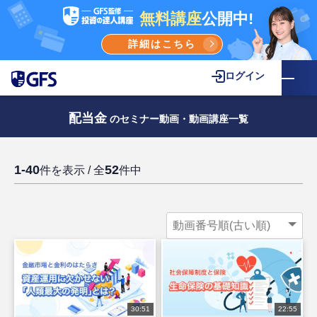
無料講座
公開中!
詳細はこちら
ログイン
配当金
のセミナー動画・動画講座一覧
1-40
52
件を表示 / 全
件中
30:51
22:55