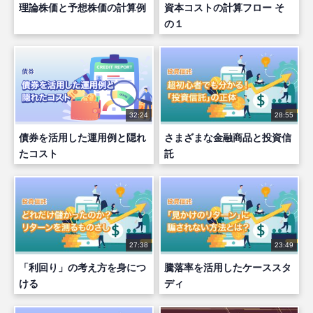
理論株価と予想株価の計算例
資本コストの計算フロー そ
の１
32:24
28:55
債券を活用した運用例と隠れ
さまざまな金融商品と投資信
たコスト
託
27:38
23:49
「利回り」の考え方を身につ
騰落率を活用したケーススタ
ける
ディ