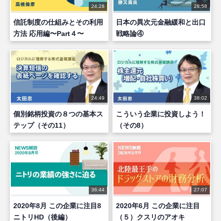
24:28
28:58
信託制度の仕組みとその利用
日本の異次元金融緩和と出口
方法 応用編〜Part４〜
戦略論④
24:49
38:02
個別銘柄投資の８つの基本ス
こういう企業に投資しよう！
テップ（その11）
（その8）
36:44
27:07
2020年8月 この企業に注目8
2020年6月 この企業に注目
ニトリHD（後編）
（５）クスリのアオキ