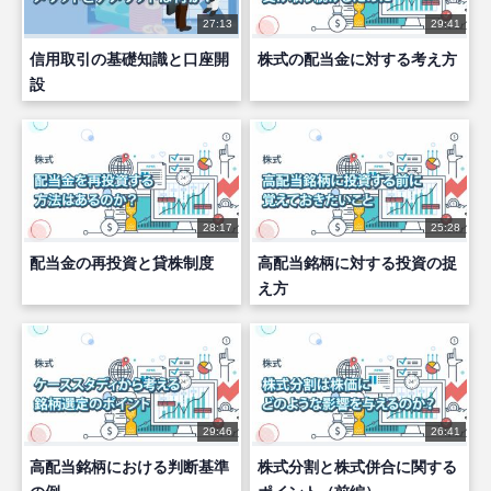
27:13
29:41
信用取引の基礎知識と口座開
株式の配当金に対する考え方
設
28:17
25:28
配当金の再投資と貸株制度
高配当銘柄に対する投資の捉
え方
29:46
26:41
高配当銘柄における判断基準
株式分割と株式併合に関する