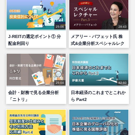
25:06
28:43
J-REITの選定ポイント① 分
メアリー・バフェット氏 株
配金利回り
式&企業分析スペシャルレク
チャー part 3
25:04
42:60
会計・財務で見る企業分析
日本経済のこれまでとこれか
「ニトリ」
ら Part2