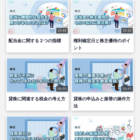
23:43
23:23
配当金に関する２つの指標
権利確定日と株主優待のポイ
ント
30:03
33:47
貸株に関連する税金の考え方
貸株の申込みと振替の操作方
法