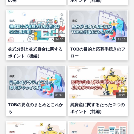
の例
ポイント（前編）
34:56
31:10
株式分割と株式併合に関する
TOBの目的と応募手続きのフ
ポイント（後編）
ロー
31:48
20:26
TOBの要点のまとめとこれか
純資産に関するたった２つの
ら
ポイント（前編）