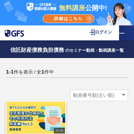
無料講座
公開中!
詳細はこちら
ログイン
信託財産債務負担債務
のセミナー動画・動画講座一覧
1-1
1
件を表示 / 全
件中
25:05