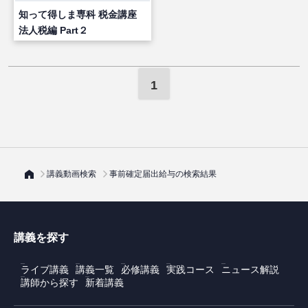
知って得しま専科 税金講座
法人税編 Part２
1
講義動画検索
事前確定届出給与の検索結果
講義を探す
ライブ講義
講義一覧
必修講義
実践コース
ニュース解説
講師から探す
新着講義