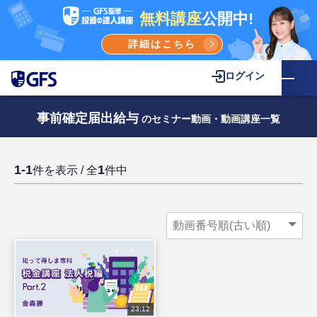
無料講座
公開中!
詳細はこちら
ログイン
事前確定届出給与
のセミナー動画・動画講座一覧
1-1
1
件を表示 / 全
件中
23:12