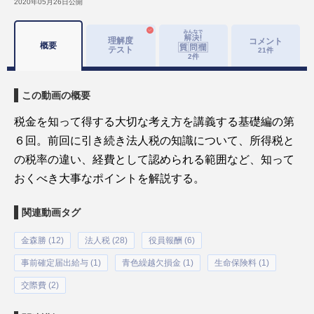
2020年05月26日
公開
理解度
コメント
概要
テスト
21
件
2
件
この動画の概要
税金を知って得する大切な考え方を講義する基礎編の第
６回。前回に引き続き法人税の知識について、所得税と
の税率の違い、経費として認められる範囲など、知って
おくべき大事なポイントを解説する。
関連動画タグ
金森勝 (12)
法人税 (28)
役員報酬 (6)
事前確定届出給与 (1)
青色繰越欠損金 (1)
生命保険料 (1)
交際費 (2)