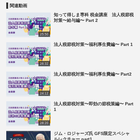
関連動画
知って得しま専科 税金講座 法人税節税
対策〜給与編〜 Part 2
25:50
法人税節税対策〜福利厚生費編〜 Part 1
26:32
法人税節税対策〜福利厚生費編〜 Part2
24:12
法人税節税対策〜即効の節税策編〜 Part
1
28:20
ジム・ロジャーズ氏 GFS限定スペシャ
ルレクチャー part1