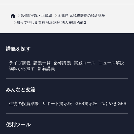
第4編 実践・上級編
金森勝 元税務署長の税金講座
知って得しま専科 税金講座 法人税編 Part２
講義を探す
ライブ講義
講義一覧
必修講義
実践コース
ニュース解説
講師から探す
新着講義
みんなと交流
生徒の投資結果
サポート掲示板
GFS掲示板
つぶやきGFS
便利ツール