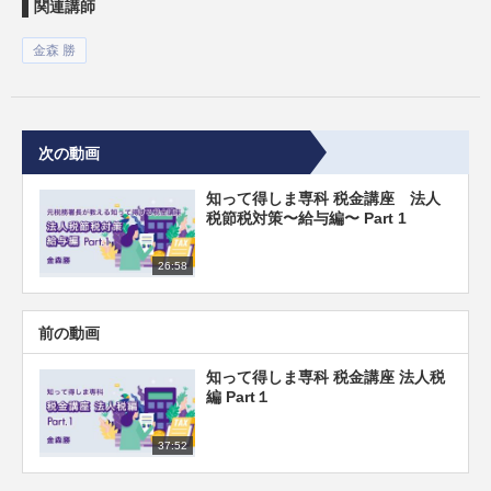
関連講師
金森 勝
次の動画
知って得しま専科 税金講座 法人
税節税対策〜給与編〜 Part 1
26:58
前の動画
知って得しま専科 税金講座 法人税
編 Part１
37:52