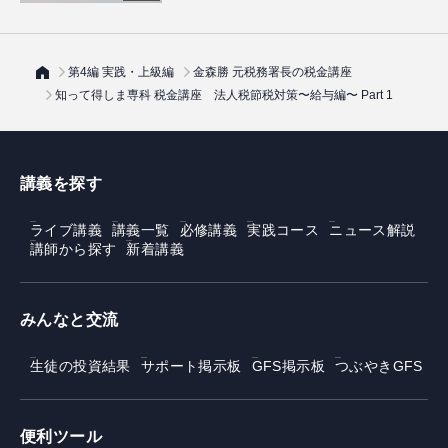
第4編 実践・上級編
金森勝 元税務署長の税金講座
知って得しま専科 税金講座 法人税節税対策〜給与編〜 Part 1
講義を探す
ライブ講義
講義一覧
必修講義
実践コース
ニュース解説
講師から探す
新着講義
みんなと交流
生徒の投資結果
サポート掲示板
GFS掲示板
つぶやきGFS
便利ツール