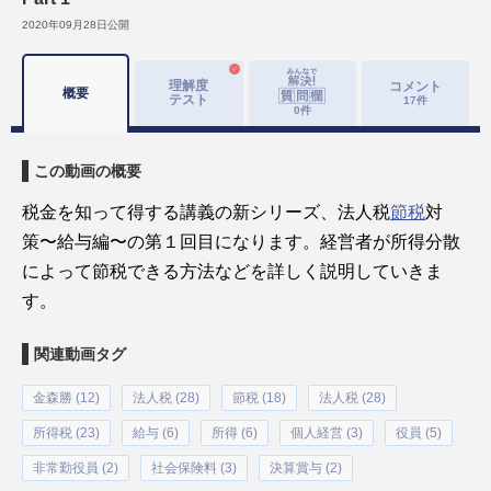
2020年09月28日
公開
理解度
コメント
概要
テスト
17
件
0
件
この動画の概要
税金を知って得する講義の新シリーズ、法人税
節税
対
策〜給与編〜の第１回目になります。経営者が所得分散
によって節税できる方法などを詳しく説明していきま
す。
関連動画タグ
金森勝 (12)
法人税 (28)
節税 (18)
法人税 (28)
所得税 (23)
給与 (6)
所得 (6)
個人経営 (3)
役員 (5)
非常勤役員 (2)
社会保険料 (3)
決算賞与 (2)