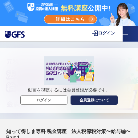
無料講座
公開中!
詳細はこちら
ログイン
動画を視聴するには会員登録が必要です。
ログイン
会員登録について
知って得しま専科 税金講座 法人税節税対策〜給与編〜
Part 1