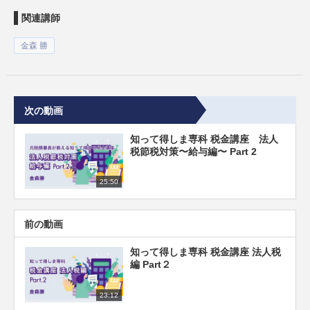
関連講師
金森 勝
次の動画
知って得しま専科 税金講座 法人
税節税対策〜給与編〜 Part 2
25:50
前の動画
知って得しま専科 税金講座 法人税
編 Part２
23:12