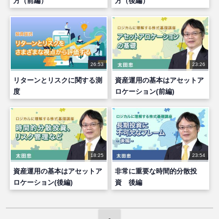
方（前編）
方（後編）
26:53
23:26
リターンとリスクに関する測
資産運用の基本はアセットア
度
ロケーション(前編)
18:25
23:54
資産運用の基本はアセットア
非常に重要な時間的分散投
ロケーション(後編)
資 後編