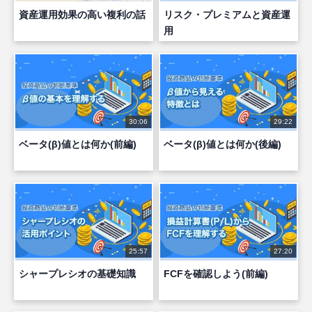
資産運用効果の高い複利の話
リスク・プレミアムと資産運
用
30:06
29:22
ベータ(β)値とは何か(前編)
ベータ(β)値とは何か(後編)
25:57
27:20
シャープレシオの基礎知識
FCFを確認しよう(前編)