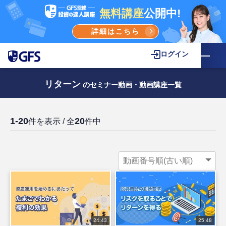
無料講座
公開中!
詳細はこちら
ログイン
リターン
のセミナー動画・動画講座一覧
1-20
20
件を表示 / 全
件中
24:43
25:48