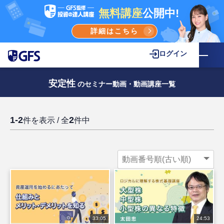
無料講座
公開中!
詳細はこちら
ログイン
安定性
のセミナー動画・動画講座一覧
1-2
2
件を表示 / 全
件中
33:05
24:53