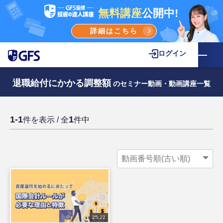
無料講座
公開中!
詳細はこちら
ログイン
退職給付にかかる調整額
のセミナー動画・動画講座一覧
1-1
1
件を表示 / 全
件中
25:22