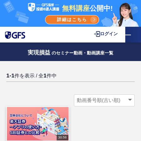
無料講座
公開中!
詳細はこちら
ログイン
実現損益
のセミナー動画・動画講座一覧
1-1
1
件を表示 / 全
件中
30:56