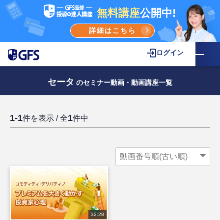
無料講座
公開中!
詳細はこちら
ログイン
セータ
のセミナー動画・動画講座一覧
1-1
1
件を表示 / 全
件中
32:28