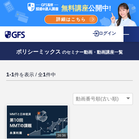
無料講座
公開中!
詳細はこちら
ログイン
ポリシーミックス
のセミナー動画・動画講座一覧
1-1
1
件を表示 / 全
件中
26:36