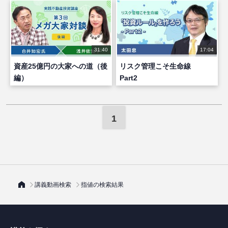
31:40
17:04
資産25億円の大家への道（後
リスク管理こそ生命線
編）
Part2
1
講義動画検索
指値の検索結果