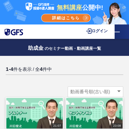
無料講座
公開中!
詳細はこちら
ログイン
助成金
のセミナー動画・動画講座一覧
1-4
4
件を表示 / 全
件中
21:07
23:08