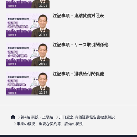
31:25
注記事項・連結貸借対照表
27:57
注記事項・リース取引関係他
28:18
注記事項・退職給付関係他
22:17
第4編 実践・上級編
川口宏之 有価証券報告書徹底解説
事業の概況、重要な契約等、設備の状況