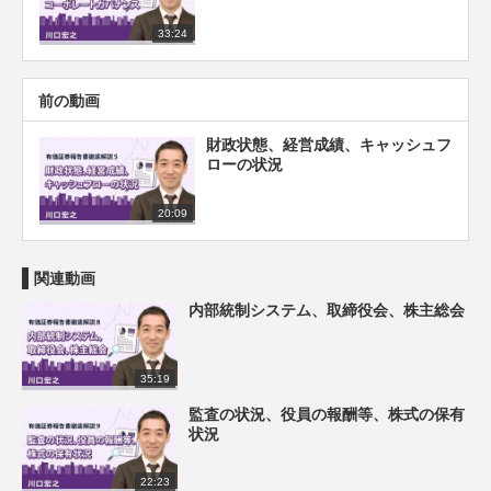
33:24
前の動画
財政状態、経営成績、キャッシュフ
ローの状況
20:09
関連動画
内部統制システム、取締役会、株主総会
35:19
監査の状況、役員の報酬等、株式の保有
状況
22:23