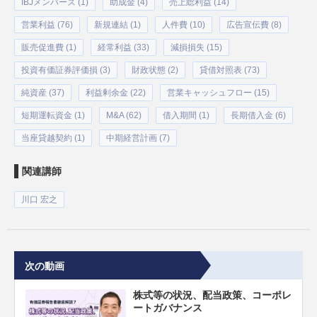
IBJメンバーズ (1)
助成金 (4)
売上総利益 (14)
営業利益 (76)
新規連結 (1)
人件費 (10)
広告宣伝費 (8)
販売促進費 (1)
経常利益 (33)
減損損失 (15)
投資有価証券評価損 (3)
財政状態 (2)
貸借対照表 (73)
純資産 (37)
利益剰余金 (22)
営業キャッシュフロー (15)
短期運転資金 (1)
M&A (62)
借入期間 (1)
長期借入金 (6)
当座貸越契約 (1)
中期経営計画 (7)
関連講師
川口 宏之
次の動画
株式等の状況、配当政策、コーポレ
ートガバナンス