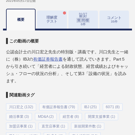
2021年05月17日
公開
理解度
コメント
概要
テスト
35
件
0
件
この動画の概要
公認会計士の川口宏之先生の特別版・講義です。川口先生と一緒
に（株）IBJの
有価証券報告書
を通して読んでいきます。Part５
から引き続いて「経営者による財政状態、経営成績およびキャッ
シュ・フローの状況の分析」、そして第3「設備の状況」を読み
ます。
関連動画タグ
川口宏之 (132)
有価証券報告書 (79)
IBJ (25)
6071 (8)
婚活事業 (3)
MD&A (2)
経営者 (8)
開業支援事業 (1)
加盟店事業 (1)
直営店事業 (1)
新規開業件数 (1)