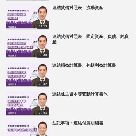
連結貸借対照表 流動資産
31:33
連結貸借対照表 固定資産、負債、純資
産
35:48
連結損益計算書、包括利益計算書
23:42
連結株主資本等変動計算書他
29:54
注記事項・連結付属明細書