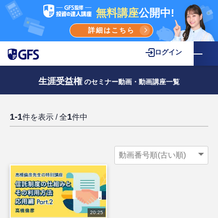
無料講座
公開中!
詳細はこちら
ログイン
生涯受益権
のセミナー動画・動画講座一覧
1-1
1
件を表示 / 全
件中
20:25