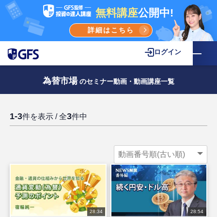
無料講座
公開中!
詳細はこちら
ログイン
為替市場
のセミナー動画・動画講座一覧
1-3
3
件を表示 / 全
件中
28:34
28:54