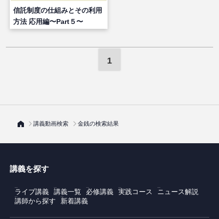
信託制度の仕組みとその利用
方法 応用編〜Part５〜
1
講義動画検索
金銭の検索結果
講義を探す
ライブ講義
講義一覧
必修講義
実践コース
ニュース解説
講師から探す
新着講義