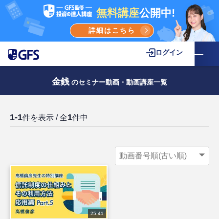
無料講座
公開中!
詳細はこちら
ログイン
金銭
のセミナー動画・動画講座一覧
1-1
1
件を表示 / 全
件中
25:41