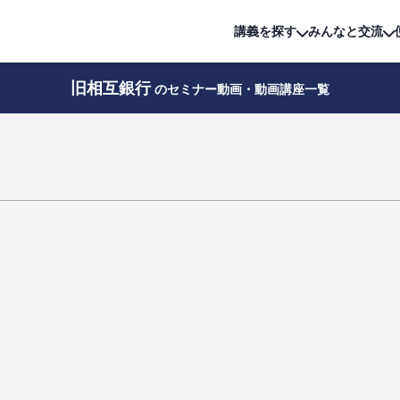
詳細は
無料講座
公開中!
講義を探す
みんなと交流
旧相互銀行
のセミナー動画・動画講座一覧