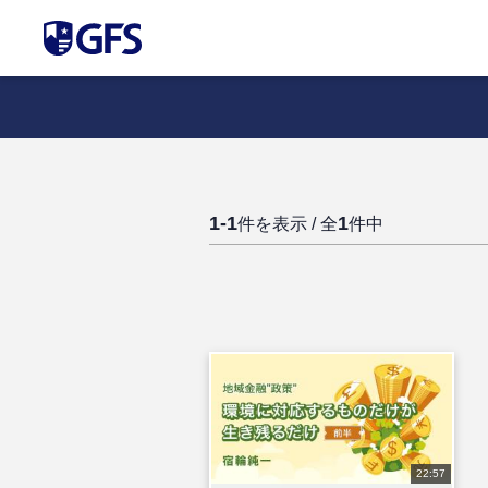
1-1
1
件を表示 / 全
件中
22:57