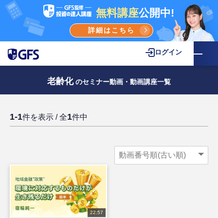
無料講座
公開中!
詳細はこちら
ログイン
老齢化
のセミナー動画・動画講座一覧
1-1
1
件を表示 / 全
件中
22:57