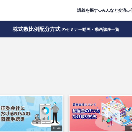
詳細は
無料講座
公開中!
講義を探す
みんなと交流
株式数比例配分方式
のセミナー動画・動画講座一覧
10:44
3:1