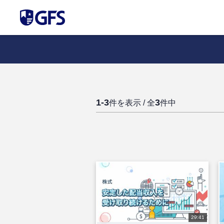
1-3
3
件を表示 / 全
件中
29:41