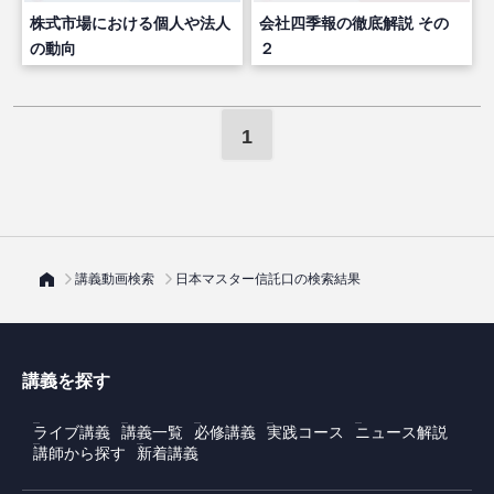
株式市場における個人や法人
会社四季報の徹底解説 その
の動向
２
1
講義動画検索
日本マスター信託口の検索結果
講義を探す
ライブ講義
講義一覧
必修講義
実践コース
ニュース解説
講師から探す
新着講義