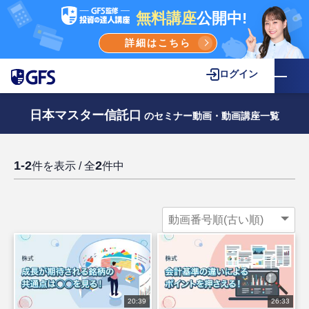
無料講座
公開中!
詳細はこちら
ログイン
日本マスター信託口
のセミナー動画・動画講座一覧
1-2
2
件を表示 / 全
件中
20:39
26:33