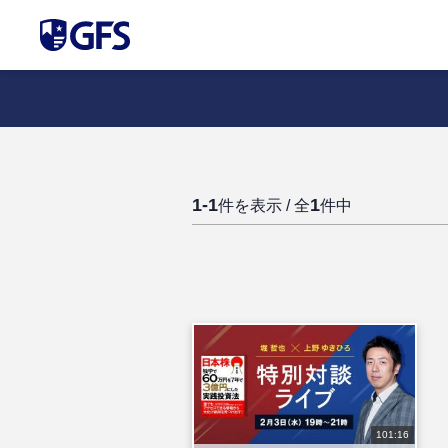
1-1
1
件を表示 / 全
件中
101:16