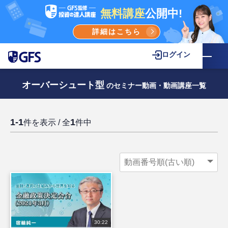
無料講座
公開中!
詳細はこちら
ログイン
オーバーシュート型
のセミナー動画・動画講座一覧
1-1
1
件を表示 / 全
件中
30:22