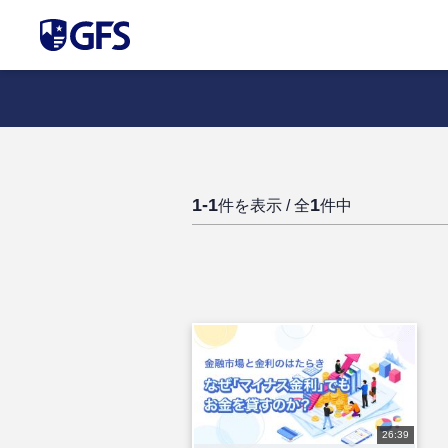
1-1
1
件を表示 / 全
件中
26:39