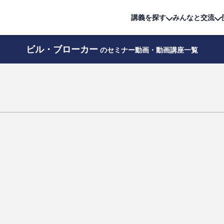
詳細は
無料講座
公開中!
講義を探す
みんなと交流
ビル・ブローカー
のセミナー動画・動画講座一覧