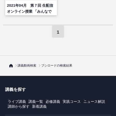
2021年04月 第７回 生配信
オンライン授業 「みんなで
お宝銘柄を探しましょう！第
２弾」
1
講義動画検索
ブシロードの検索結果
講義を探す
ライブ講義
講義一覧
必修講義
実践コース
ニュース解説
講師から探す
新着講義