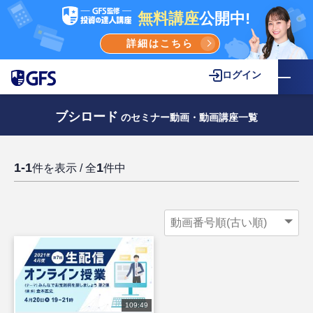
無料講座
公開中!
詳細はこちら
ログイン
ブシロード
のセミナー動画・動画講座一覧
1-1
1
件を表示 / 全
件中
109:49