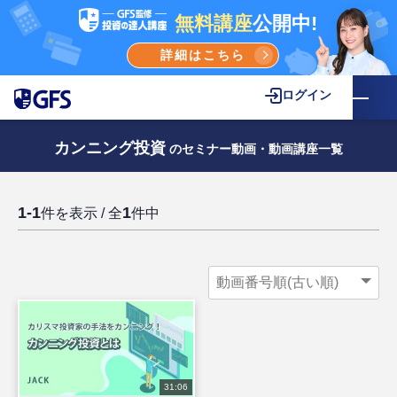
無料講座
公開中!
詳細はこちら
ログイン
カンニング投資
のセミナー動画・動画講座一覧
1-1
1
件を表示 / 全
件中
31:06