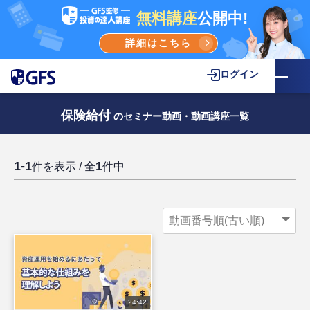
無料講座
公開中!
詳細はこちら
ログイン
保険給付
のセミナー動画・動画講座一覧
1-1
1
件を表示 / 全
件中
24:42