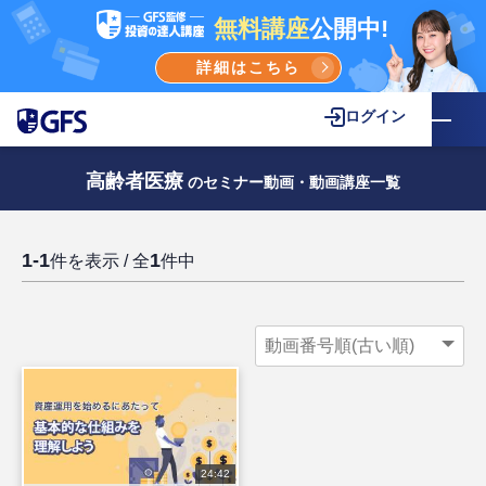
無料講座
公開中!
詳細はこちら
ログイン
高齢者医療
のセミナー動画・動画講座一覧
1-1
1
件を表示 / 全
件中
24:42