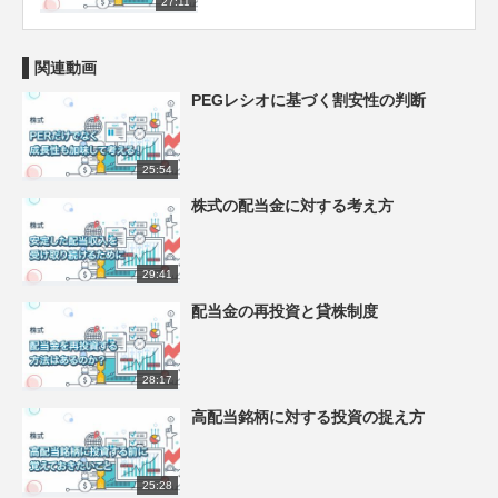
27:11
関連動画
PEGレシオに基づく割安性の判断
25:54
株式の配当金に対する考え方
29:41
配当金の再投資と貸株制度
28:17
高配当銘柄に対する投資の捉え方
25:28