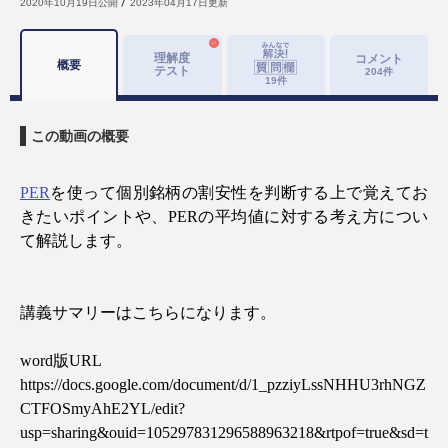
2020年10月19日
公開
2023年04月17日
更新
理解度
コメント
概要
テスト
204
件
19
件
この動画の概要
PER
を使って個別銘柄の割安性を判断する上で覚えてお
きたいポイントや、
PER
の平均値に対する考え方につい
て解説します。
講義サマリーはこちらになります。
word
版
URL
https://docs.google.com/document/d/1_pzziyLssNHHU3rhNGZ
CTFOSmyAhE2YL/edit?
usp=sharing&ouid=105297831296588963218&rtpof=true&sd=t