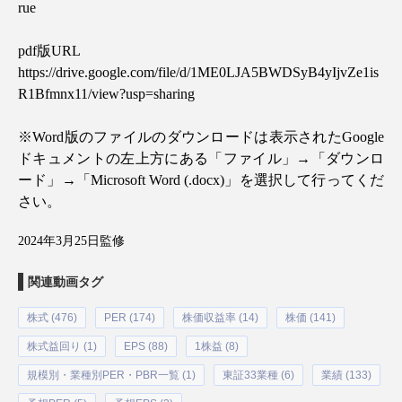
rue
pdf
版
URL
https://drive.google.com/file/d/1ME0LJA5BWDSyB4yIjvZe1is
R1Bfmnx11/view?usp=sharing
※
Word
版のファイルのダウンロードは表示された
Google
ドキュメントの左上方にある「ファイル」
→
「ダウンロ
ード」
→
「
Microsoft Word (.docx)
」を選択して行ってくだ
さい。
2024年3月25日監修
関連動画タグ
株式 (476)
PER (174)
株価収益率 (14)
株価 (141)
株式益回り (1)
EPS (88)
1株益 (8)
規模別・業種別PER・PBR一覧 (1)
東証33業種 (6)
業績 (133)