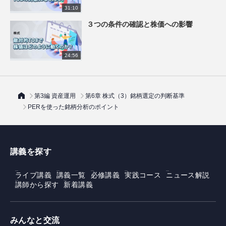
31:10
３つの条件の確認と株価への影響
24:56
第3編 資産運用
第6章 株式（3）銘柄選定の判断基準
PERを使った銘柄分析のポイント
講義を探す
ライブ講義
講義一覧
必修講義
実践コース
ニュース解説
講師から探す
新着講義
みんなと交流