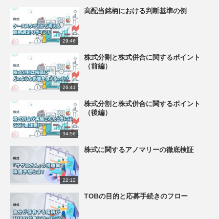
高配当銘柄における判断基準の例
29:46
株式分割と株式併合に関するポイント
（前編）
26:41
株式分割と株式併合に関するポイント
（後編）
34:56
株式に関するアノマリーの徹底検証
22:12
TOBの目的と応募手続きのフロー