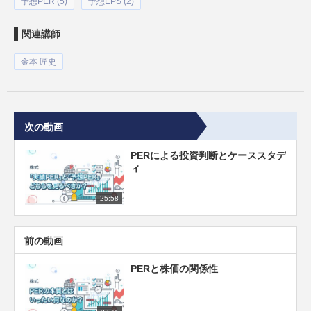
予想PER (5)
予想EPS (2)
関連講師
金本 匠史
次の動画
PERによる投資判断とケーススタデ
ィ
25:58
前の動画
PERと株価の関係性