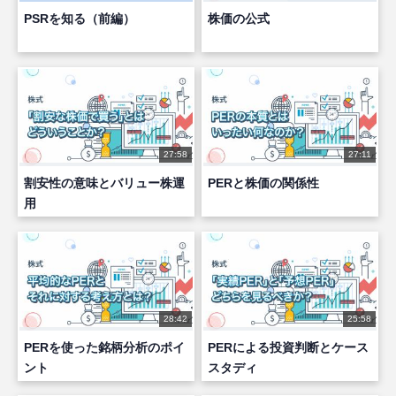
PSRを知る（前編）
株価の公式
27:58
27:11
割安性の意味とバリュー株運
PERと株価の関係性
用
28:42
25:58
PERを使った銘柄分析のポイ
PERによる投資判断とケース
ント
スタディ