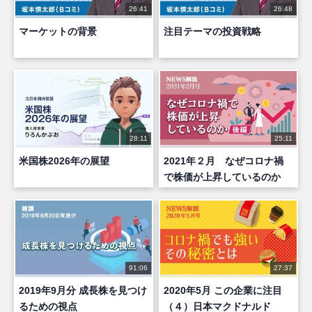
26:41
26:48
マーケットの背景
注目テーマの投資戦略
28:11
25:11
米国株2026年の展望
2021年２月 なぜコロナ禍
で株価が上昇しているのか
（後編）
91:06
27:37
2019年9月分 成長株を見つけ
2020年5月 この企業に注目
るための視点
（４）日本マクドナルド