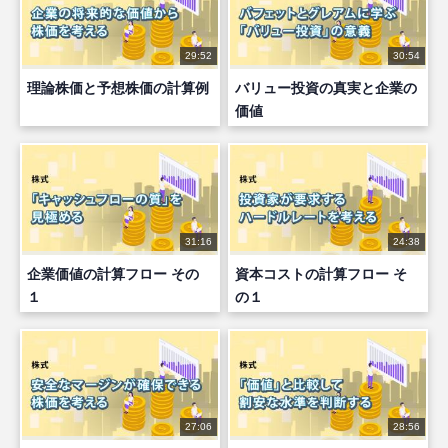
29:52
30:54
理論株価と予想株価の計算例
バリュー投資の真実と企業の
価値
31:16
24:38
企業価値の計算フロー その
資本コストの計算フロー そ
１
の１
27:06
28:56