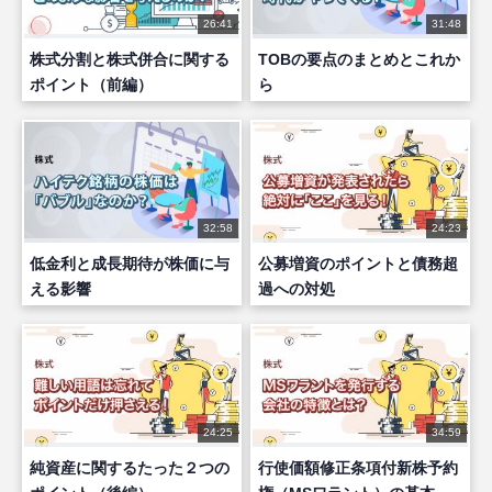
26:41
31:48
株式分割と株式併合に関する
TOBの要点のまとめとこれか
ポイント（前編）
ら
32:58
24:23
低金利と成長期待が株価に与
公募増資のポイントと債務超
える影響
過への対処
24:25
34:59
純資産に関するたった２つの
行使価額修正条項付新株予約