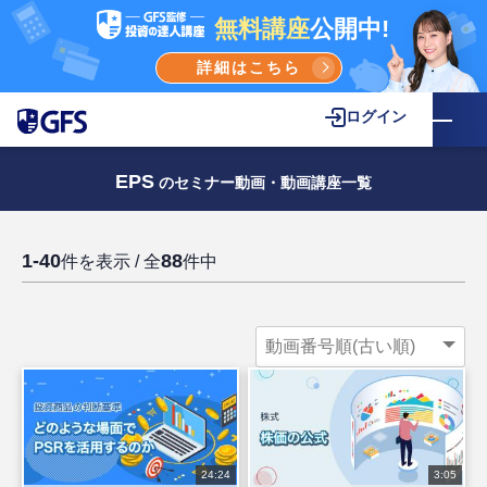
無料講座
公開中!
詳細はこちら
ログイン
EPS
のセミナー動画・動画講座一覧
1-40
88
件を表示 / 全
件中
24:24
3:05