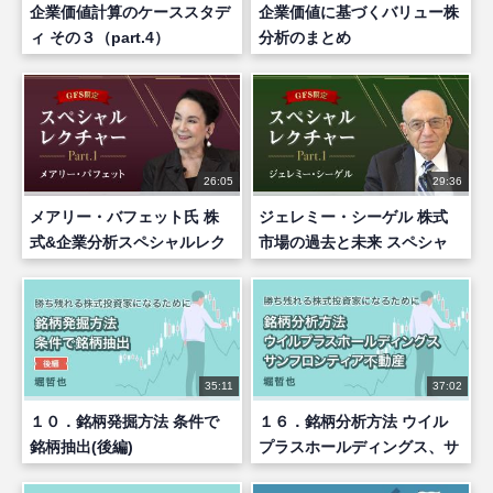
企業価値計算のケーススタデ
企業価値に基づくバリュー株
ィ その３（part.4）
分析のまとめ
26:05
29:36
メアリー・バフェット氏 株
ジェレミー・シーゲル 株式
式&企業分析スペシャルレク
市場の過去と未来 スペシャ
チャー part1
ルレクチャー part1
35:11
37:02
１０．銘柄発掘方法 条件で
１６．銘柄分析方法 ウイル
銘柄抽出(後編)
プラスホールディングス、サ
ンフロンティア不動産