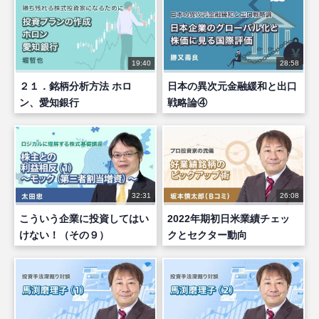
19:40
28:58
２１．銘柄分析方法 ホロ
日本の異次元金融緩和と出口
ン、愛知銀行
戦略論④
32:31
26:08
こういう企業に投資してはい
2022年期初日米業績チェッ
けない！（その９）
クとセクター動向