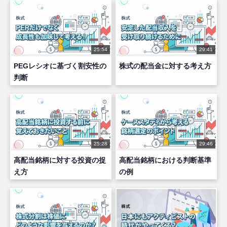
25:54
29:41
PEGレシオに基づく割安性の
株式の配当金に対する考え方
判断
25:28
29:46
高配当銘柄に対する投資の捉
高配当銘柄における判断基準
え方
の例