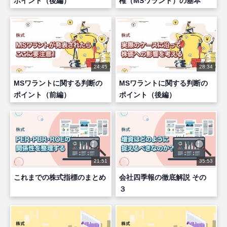
ポイント（後編）
権（MSワラント）の基本
24:45
28:34
MSワラントに関する判断の
MSワラントに関する判断の
ポイント（前編）
ポイント（後編）
21:51
35:53
これまでの株式指標のまとめ
会社四季報の徹底解説 その
３