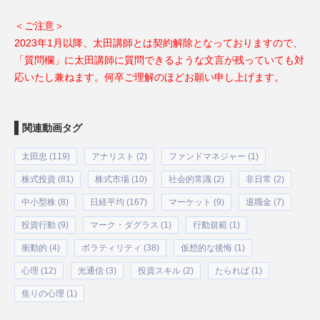
＜ご注意＞
2023年1月以降、太田講師とは契約解除となっておりますので、
「質問欄」に太田講師に質問できるような文言が残っていても対
応いたし兼ねます。何卒ご理解のほどお願い申し上げます。
関連動画タグ
太田忠 (119)
アナリスト (2)
ファンドマネジャー (1)
株式投資 (81)
株式市場 (10)
社会的常識 (2)
非日常 (2)
中小型株 (8)
日経平均 (167)
マーケット (9)
退職金 (7)
投資行動 (9)
マーク・ダグラス (1)
行動規範 (1)
衝動的 (4)
ボラティリティ (38)
仮想的な後悔 (1)
心理 (12)
光通信 (3)
投資スキル (2)
たられば (1)
焦りの心理 (1)