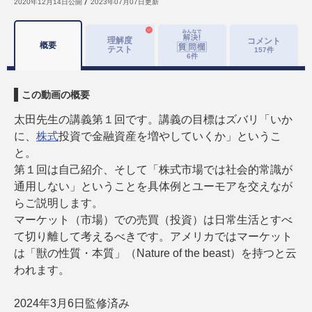
2020年12月14日
公開
2023年07月07日
更新
理解度
コメント
概要
テスト
157
件
6
件
この動画の概要
太田先生の講義第１回です。講義の目標はズバリ「いか
に、
株式
投資で金融資産を増やしていくか」というこ
と。
第１回は自己紹介、そして「株式市場では社会的常識が
通用しない」ということを具体例とユーモアを交えなが
らご説明します。
マーケット（市場）での売買（投資）は日常生活とすべ
て切り離して考えるべきです。アメリカではマーケット
は「獣の性質・本質」（Nature of the beast）を持つと云
われます。
2024年3月6日監修済み