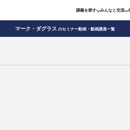
詳細は
無料講座
公開中!
講義を探す
みんなと交流
マーク・ダグラス
のセミナー動画・動画講座一覧