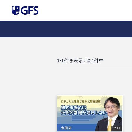
1-1
1
件を表示 / 全
件中
32:01