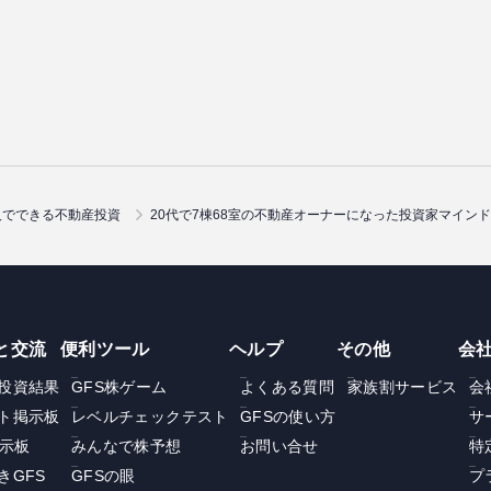
人でできる不動産投資
20代で7棟68室の不動産オーナーになった投資家マイン
と交流
便利ツール
ヘルプ
その他
会
投資結果
GFS株ゲーム
よくある質問
家族割サービス
会
ト掲示板
レベルチェックテスト
GFSの使い方
サ
掲示板
みんなで株予想
お問い合せ
特
きGFS
GFSの眼
プ