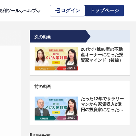
こちら
ログイン
トップページ
便利ツール
ヘルプ
次の動画
20代で7棟68室の不動
産オーナーになった投
資家マインド（後編）
36:14
前の動画
たった12年でサラリー
マンから家賃収入2億
円の投資家になった方
法（後編）
29:59