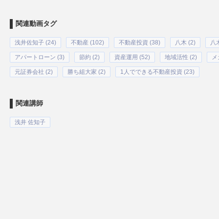
関連動画タグ
浅井佐知子 (24)
不動産 (102)
不動産投資 (38)
八木 (2)
八木
アパートローン (3)
節約 (2)
資産運用 (52)
地域活性 (2)
メ
元証券会社 (2)
勝ち組大家 (2)
1人でできる不動産投資 (23)
関連講師
浅井 佐知子