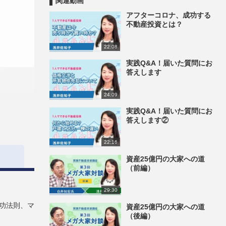
関連動画
アフターコロナ、成功する
不動産投資とは？
22:08
実践Q&A！届いた質問にお
答えします
24:09
実践Q&A！届いた質問にお
答えします②
22:16
資産25億円の大家への道
（前編）
29:30
功法則、マ
資産25億円の大家への道
（後編）