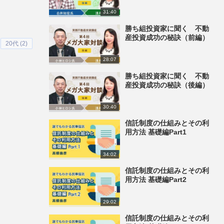
31:40
勝ち組投資家に聞く 不動
産投資成功の秘訣（前編）
20代 (2)
28:07
勝ち組投資家に聞く 不動
産投資成功の秘訣（後編）
30:40
信託制度の仕組みとその利
用方法 基礎編Part1
34:02
信託制度の仕組みとその利
用方法 基礎編Part2
29:02
信託制度の仕組みとその利