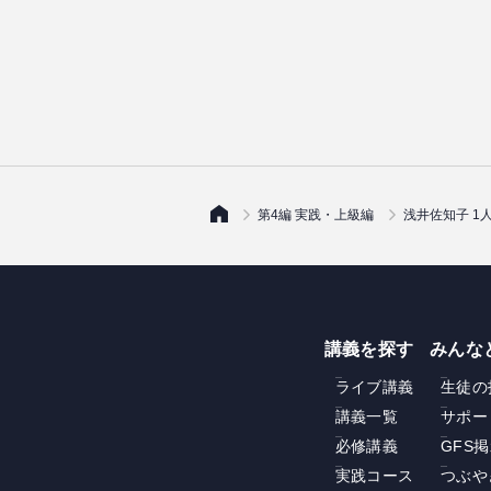
第4編 実践・上級編
浅井佐知子 1
講義を探す
みんな
ライブ講義
生徒の
講義一覧
サポー
必修講義
GFS
実践コース
つぶや