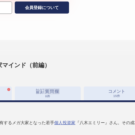
会員登録について
家マインド（前編）
コメント
15
件
0
件
所有するメガ大家となった若手
個人投資家
『八木エミリー』さん。その成