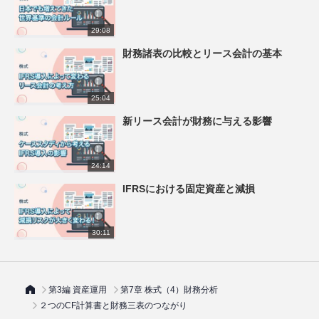
29:08
財務諸表の比較とリース会計の基本
25:04
新リース会計が財務に与える影響
24:14
IFRSにおける固定資産と減損
30:11
第3編 資産運用
第7章 株式（4）財務分析
２つのCF計算書と財務三表のつながり