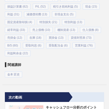
損益計算書 (62)
P/L (52)
税引き前純利益 (5)
現金 (15)
利益 (31)
減価償却費 (13)
非現金支出 (5)
固定資産除却損 (4)
特別損失 (21)
特別利益 (13)
経常利益 (33)
売上債権 (10)
棚卸資産 (13)
仕入債務 (8)
売掛金 (12)
在庫 (18)
買掛金 (13)
貸借対照表 (73)
B/S (60)
受取利息 (6)
受取配当金 (6)
営業利益 (76)
利益剰余金 (22)
関連講師
金本 匠史
次の動画
キャッシュフロー分析のポイント