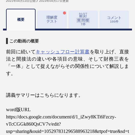
2021年04月13日
公開
2023年04月17日
更新
理解度
コメント
概要
テスト
100
件
7
件
この動画の概要
前回に続いて
キャッシュフロー計算書
を取り上げ、直接
法と間接法の違いや各項目の意味、そして財務三表を
「一体」として捉えながらその関係性について解説しま
す。
講義サマリーはこちらになります。
word
版
URL
https://docs.google.com/document/d/1_iZwy8KTi6Fzczy-
vTcCGGk860QsCV7v/edit?
usp=sharing&ouid=105297831296588963218&rtpof=true&sd=t