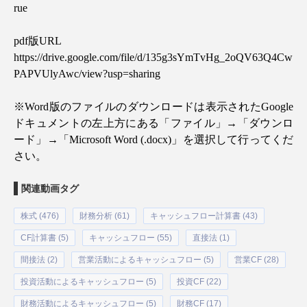
rue
pdf
版
URL
https://drive.google.com/file/d/135g3sYmTvHg_2oQV63Q4Cw
PAPVUlyAwc/view?usp=sharing
※
Word
版のファイルのダウンロードは表示された
Google
ドキュメントの左上方にある「ファイル」
→
「ダウンロ
ード」
→
「
Microsoft Word (.docx)
」を選択して行ってくだ
さい。
関連動画タグ
株式 (476)
財務分析 (61)
キャッシュフロー計算書 (43)
CF計算書 (5)
キャッシュフロー (55)
直接法 (1)
間接法 (2)
営業活動によるキャッシュフロー (5)
営業CF (28)
投資活動によるキャッシュフロー (5)
投資CF (22)
財務活動によるキャッシュフロー (5)
財務CF (17)