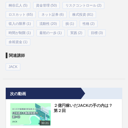
桐谷広人 (5)
資金管理 (50)
リスクコントロール (2)
ロスカット (65)
ネット証券 (6)
株式投資 (81)
収入の限界 (1)
流動性 (20)
損 (1)
性格 (2)
時間が制限 (1)
最初の一歩 (1)
実践 (2)
目標 (3)
余裕資金 (1)
関連講師
JACK
次の動画
２億円稼いだJACKの手の内は？
第２回
30:21