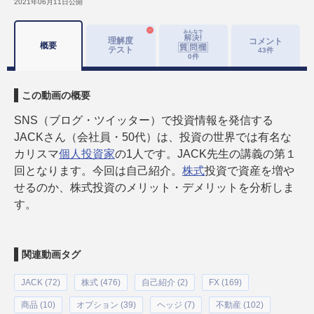
2021年06月11日
公開
理解度
コメント
概要
テスト
43
件
0
件
この動画の概要
SNS（ブログ・ツイッター）で投資情報を発信する
JACKさん（会社員・50代）は、投資の世界では有名な
カリスマ
個人投資家
の1人です。JACK先生の講義の第１
回となります。今回は自己紹介。
株式
投資で資産を増や
せるのか、株式投資のメリット・デメリットを分析しま
す。
関連動画タグ
JACK (72)
株式 (476)
自己紹介 (2)
FX (169)
商品 (10)
オプション (39)
ヘッジ (7)
不動産 (102)