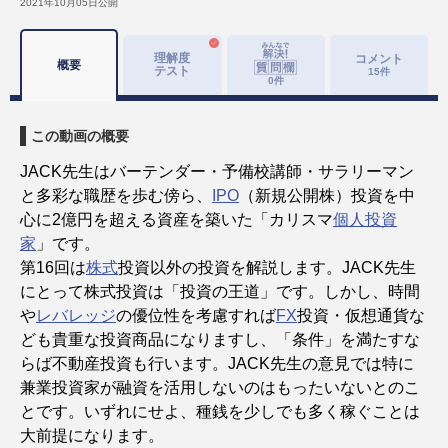
2021年10月05日
公開
理解度
コメント
概要
テスト
15
件
0
件
この動画の概要
JACK先生はバーテンダー・予備校講師・サラリーマン
と多彩な職歴を歩む傍ら、
IPO
（新規公開株）投資を中
心に2億円を超える資産を築いた「カリスマ
個人投資
家
」です。
第16回は
株式
投資以外の投資を解説します。JACK先生
にとって株式投資は「投資の王道」です。しかし、時間
や
レバレッジ
の優位性を考慮すれば
FX
投資・仮想通貨な
ども貴重な投資商品になりますし、「条件」を満たすな
らば不動産投資も行います。JACK先生の意見では特に
兼業投資家が融資を活用しないのはもったいないとのこ
とです。いずれにせよ、種銭を少しでも多く稼ぐことは
大前提になります。