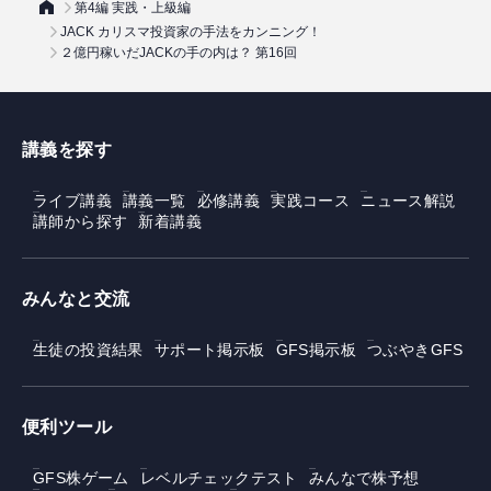
第4編 実践・上級編
JACK カリスマ投資家の手法をカンニング！
２億円稼いだJACKの手の内は？ 第16回
講義を探す
ライブ講義
講義一覧
必修講義
実践コース
ニュース解説
講師から探す
新着講義
みんなと交流
生徒の投資結果
サポート掲示板
GFS掲示板
つぶやきGFS
便利ツール
GFS株ゲーム
レベルチェックテスト
みんなで株予想