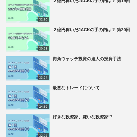
２億円稼いだJACKの手の内は？ 第19回
32:30
２億円稼いだJACKの手の内は？ 第20回
30:28
街角ウォッチ投資の達人の投資手法
33:24
最悪なトレードについて
24:36
好きな投資家、嫌いな投資家!?
32:02