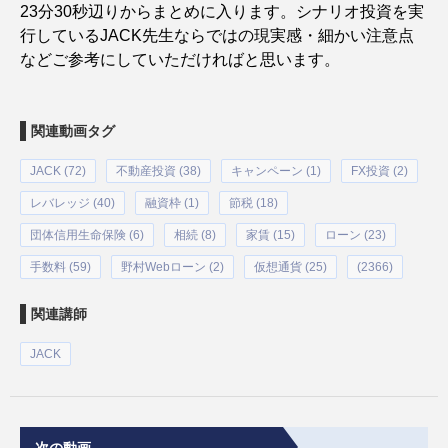
23分30秒辺りからまとめに入ります。シナリオ投資を実
行しているJACK先生ならではの現実感・細かい注意点
などご参考にしていただければと思います。
関連動画タグ
JACK (72)
不動産投資 (38)
キャンペーン (1)
FX投資 (2)
レバレッジ (40)
融資枠 (1)
節税 (18)
団体信用生命保険 (6)
相続 (8)
家賃 (15)
ローン (23)
手数料 (59)
野村Webローン (2)
仮想通貨 (25)
(2366)
関連講師
JACK
次の動画