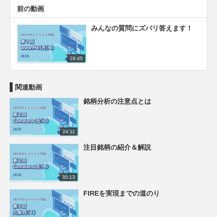
前の動画
みんなの質問にズバリ答えます！
29:45
関連動画
銘柄分析の注意点とは
24:11
注目銘柄の紹介＆解説
30:13
FIREを実現までの道のり