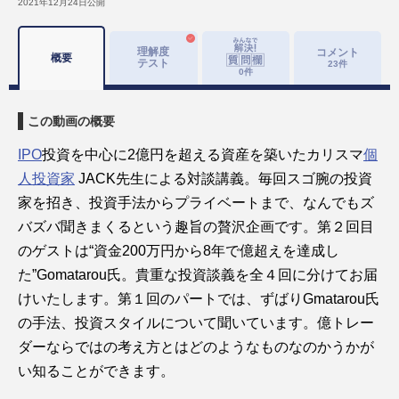
2021年12月24日
公開
理解度
コメント
概要
テスト
23
件
0
件
この動画の概要
IPO
投資を中心に2億円を超える資産を築いたカリスマ
個
人投資家
 JACK先生による対談講義。毎回スゴ腕の投資
家を招き、投資手法からプライベートまで、なんでもズ
バズバ聞きまくるという趣旨の贅沢企画です。第２回目
のゲストは“資金200万円から8年で億超えを達成し
た”Gomatarou氏。貴重な投資談義を全４回に分けてお届
けいたします。第１回のパートでは、ずばりGmatarou氏
の手法、投資スタイルについて聞いています。億トレー
ダーならではの考え方とはどのようなものなのかうかが
い知ることができます。