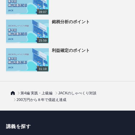
28:07
銘柄分析のポイント
25:59
利益確定のポイント
31:19
第4編 実践・上級編
JACKのしゃべくり対談
200万円から８年で億超え達成
講義を探す