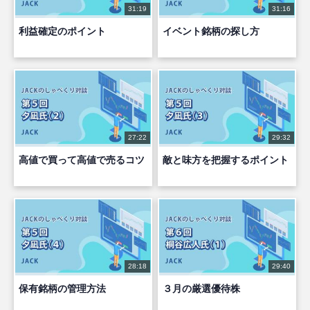
31:19
31:16
利益確定のポイント
イベント銘柄の探し方
27:22
29:32
高値で買って高値で売るコツ
敵と味方を把握するポイント
28:18
29:40
保有銘柄の管理方法
３月の厳選優待株