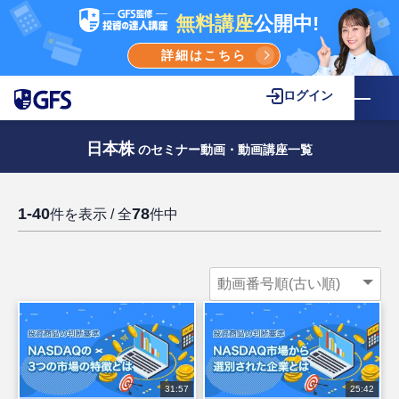
無料講座
公開中!
詳細はこちら
ログイン
日本株
のセミナー動画・動画講座一覧
1-40
78
件を表示 / 全
件中
31:57
25:42