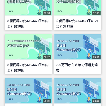
29:54
32:30
２億円稼いだJACKの手の内
２億円稼いだJACKの手の内
は？ 第18回
は？ 第19回
30:28
25:51
２億円稼いだJACKの手の内
200万円から８年で億超え達
は？ 第20回
成
26:37
24:11