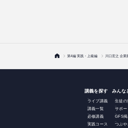
第4編 実践・上級編
川口宏之 企業
講義を探す
みんな
ライブ講義
生徒の
講義一覧
サポー
必修講義
GFS
実践コース
つぶや