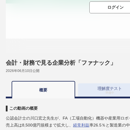
ログイン
会計・財務で見る企業分析「ファナック」
2026年06月10日
公開
理解度
テスト
概要
準備中
この動画の概要
公認会計士の川口宏之先生が、FA（工場自動化）機器や産業用ロボ
売上高は8,500億円規模まで拡大し、
経常利益
率26.5％と製造業