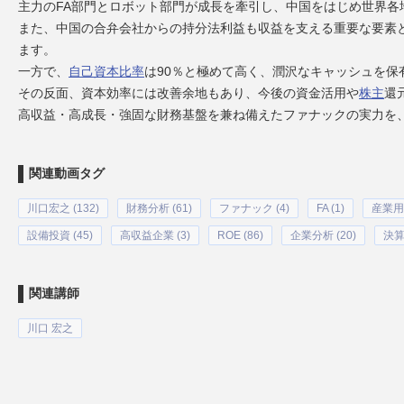
主力のFA部門とロボット部門が成長を牽引し、中国をはじめ世界各
また、中国の合弁会社からの持分法利益も収益を支える重要な要素
ます。
一方で、
自己資本比率
は90％と極めて高く、潤沢なキャッシュを保
その反面、資本効率には改善余地もあり、今後の資金活用や
株主
還
高収益・高成長・強固な財務基盤を兼ね備えたファナックの実力を
関連動画タグ
川口宏之 (132)
財務分析 (61)
ファナック (4)
FA (1)
産業用
設備投資 (45)
高収益企業 (3)
ROE (86)
企業分析 (20)
決算
関連講師
川口 宏之