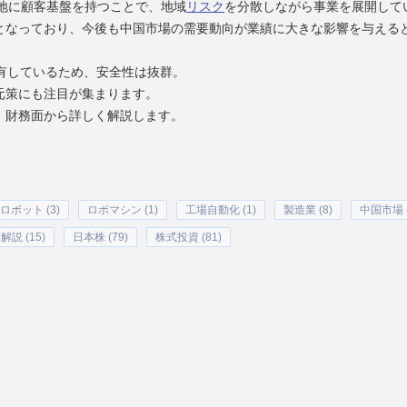
地に顧客基盤を持つことで、地域
リスク
を分散しながら事業を展開して
となっており、今後も中国市場の需要動向が業績に大きな影響を与える
有しているため、安全性は抜群。
元策にも注目が集まります。
、財務面から詳しく解説します。
ロボット (3)
ロボマシン (1)
工場自動化 (1)
製造業 (8)
中国市場 (
解説 (15)
日本株 (79)
株式投資 (81)