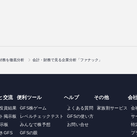
財務を徹底分析
会計・財務で見る企業分析「ファナック」
と交流
便利ツール
ヘルプ
その他
会
投資結果
GFS株ゲーム
よくある質問
家族割サービス
会
ト掲示板
レベルチェックテスト
GFSの使い方
サ
掲示板
みんなで株予想
お問い合せ
特
きGFS
GFSの眼
プ