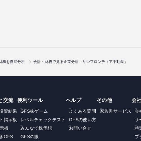
財務を徹底分析
会計・財務で見る企業分析「サンフロンティア不動産」
と交流
便利ツール
ヘルプ
その他
会
投資結果
GFS株ゲーム
よくある質問
家族割サービス
会
ト掲示板
レベルチェックテスト
GFSの使い方
サ
掲示板
みんなで株予想
お問い合せ
特
きGFS
GFSの眼
プ