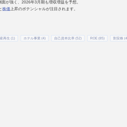
面が強く、2026年3月期も増収増益を予想。
と
株価
上昇のポテンシャルが注目されます。
産再生 (1)
ホテル事業 (4)
自己資本比率 (52)
ROE (85)
割安株 (4