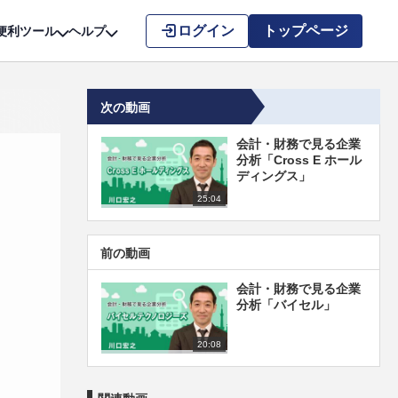
こちら
ログイン
トップページ
便利ツール
ヘルプ
次の動画
会計・財務で見る企業
分析「Cross E ホール
ディングス」
25:04
前の動画
会計・財務で見る企業
分析「バイセル」
20:08