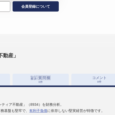
会員登録について
不動産」
コメント
8
件
0
件
ティア不動産」（8934）を財務分析。
財務基盤も堅牢で、
有利子負債
に依存しない堅実経営が特徴です。