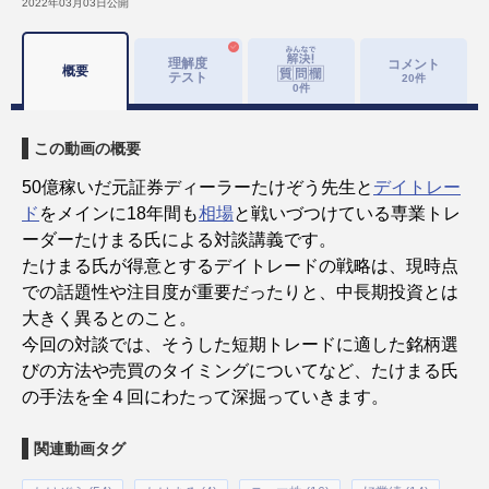
2022年03月03日
公開
理解度
コメント
概要
テスト
20
件
0
件
この動画の概要
50億稼いだ元証券ディーラーたけぞう先生と
デイトレー
ド
をメインに18年間も
相場
と戦いづつけている専業トレ
ーダーたけまる氏による対談講義です。
たけまる氏が得意とするデイトレードの戦略は、現時点
での話題性や注目度が重要だったりと、中長期投資とは
大きく異るとのこと。
今回の対談では、そうした短期トレードに適した銘柄選
びの方法や売買のタイミングについてなど、たけまる氏
の手法を全４回にわたって深掘っていきます。
関連動画タグ