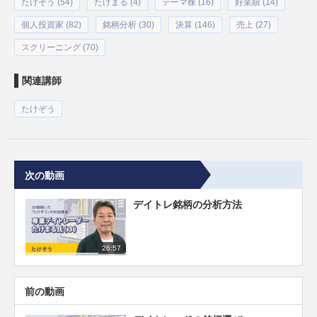
たけぞう (54)
たけまる (4)
テーマ株 (16)
好業績 (14)
個人投資家 (82)
銘柄分析 (30)
決算 (146)
売上 (27)
スクリーニング (70)
関連講師
たけぞう
次の動画
デイトレ銘柄の分析方法
26:57
前の動画