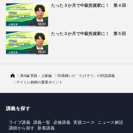
たった３か月で中級投資家に！ 第４回
34:08
たった３か月で中級投資家に！ 第５回
25:38
第4編 実践・上級編
50億稼いだ「たけぞう」の対談講義
デイトレ銘柄の重要ポイント
講義を探す
ライブ講義
講義一覧
必修講義
実践コース
ニュース解説
講師から探す
新着講義