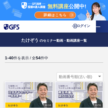
無料講座
公開中!
詳細はこちら
ログイン
たけぞう
のセミナー動画・動画講座一覧
1-40
54
件を表示 / 全
件中
30:16
33:51