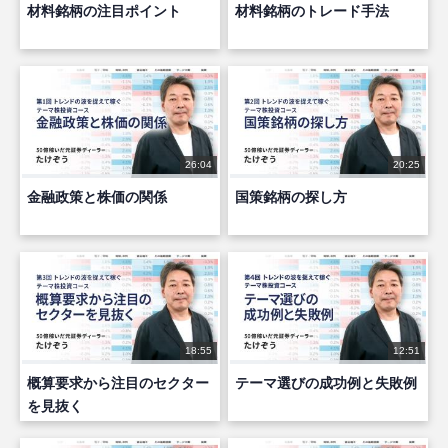
材料銘柄の注目ポイント
材料銘柄のトレード手法
26:04
20:25
金融政策と株価の関係
国策銘柄の探し方
18:55
12:51
概算要求から注目のセクター
テーマ選びの成功例と失敗例
を見抜く