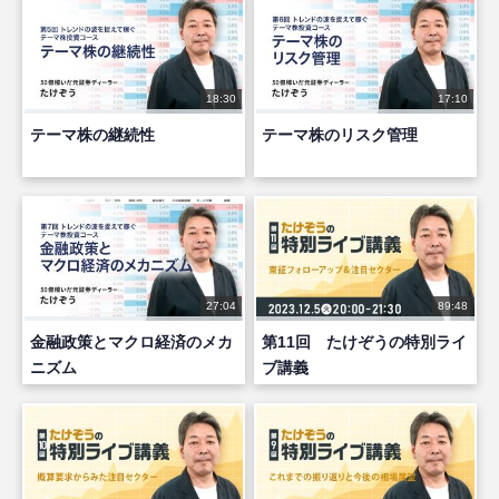
18:30
17:10
テーマ株の継続性
テーマ株のリスク管理
27:04
89:48
金融政策とマクロ経済のメカ
第11回 たけぞうの特別ライ
ニズム
ブ講義