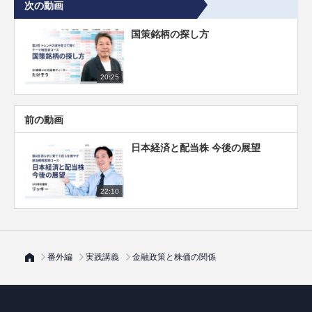
次の動画
国策銘柄の探し方
20:25
前の動画
日本経済と配当株 今後の展望
22:10
番外編
実践講義
金融政策と株価の関係