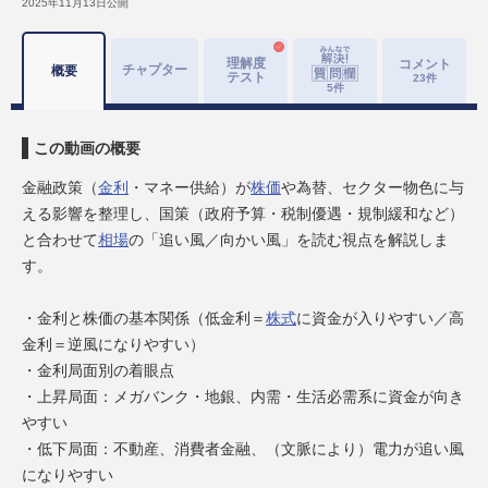
2025年11月13日
公開
理解度
コメント
チャプター
概要
テスト
23
件
5
件
この動画の概要
金融政策（
金利
・マネー供給）が
株価
や為替、セクター物色に与
える影響を整理し、国策（政府予算・税制優遇・規制緩和など）
と合わせて
相場
の「追い風／向かい風」を読む視点を解説しま
す。
・金利と株価の基本関係（低金利＝
株式
に資金が入りやすい／高
金利＝逆風になりやすい）
・金利局面別の着眼点
・上昇局面：メガバンク・地銀、内需・生活必需系に資金が向き
やすい
・低下局面：不動産、消費者金融、（文脈により）電力が追い風
になりやすい