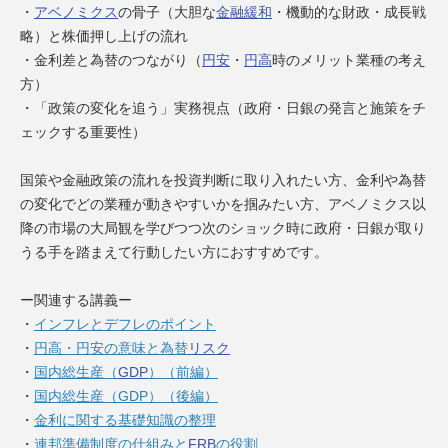
・
アベノミクス
の骨子（大胆な
金融緩和
・機動的な財政・成長戦
略）と株価押し上げの流れ
・金利差と為替のつながり（
円安
・
円高
時のメリット業種の考え
方）
・「政策の変化を追う」実務視点（政府・日銀の発言と施策をチ
ェックする重要性）
国策や金融政策の流れを投資判断に取り入れたい方、金利や為替
の変化でどの業種が動きやすいかを掴みたい方、アベノミクス以
降の市場の大局観を学びつつ次のショック時に政府・日銀が取り
うる手を踏まえて行動したい方におすすめです。
ー関連する講義ー
・
インフレとデフレのポイント
・
円高・円安の意味と為替
リスク
・
国内総生産（
GDP
）（前編）
・
国内総生産（GDP）（後編）
・
金利に関する基礎知識の整理
・
連邦準備制度の仕組みと
FRB
の役割